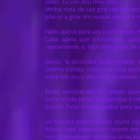
ledes. Eu vos dou meu raio.
Minha roda de Luz gira rapidament
põe-se a girar em vossas células e v
Fazei apelos para vos purificardes,
Cada apelo que pronunciais, cada
rapidamente, e, logo emergireis de
Direis: “a discórdia volta sempre,
Chama Violeta, consumis uma part
entra em vós a discórdia de vossas 
Então apressai-vos em refazer ape
outro modo sereis compelidos a ref
brecha. Fazei muitos apelos para 
Se fizerdes este trabalho muito r
felizes. Não tereis mais rastros e
vos acabrunhava nesta encarnação. 