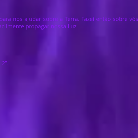
para nos ajudar sobre a Terra. Fazei então sobre vós
facilmente propagar nossa Luz.
 2”.