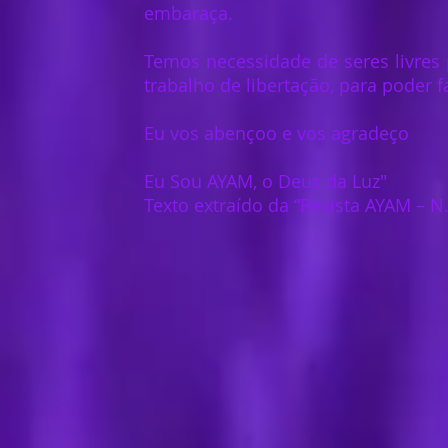
embaraça.
Temos necessidade de seres livres 
trabalho de libertação, para poder 
Eu vos abençoo e vos agradeço
Eu Sou AYAM, o Deus da Luz"
Texto extraído da “Revista AYAM – N.