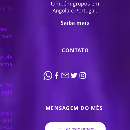
também grupos em
mante
Angola e Portugal.
Saiba mais
nto.
 mais
CONTATO
os de
recha
a. De
 pela
MENSAGEM DO MÊS
ereis
o que
e vos
Ler mensagem