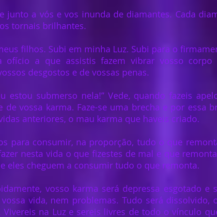
e junto a vós e vos inunda de diamantes. Cada dia
os tornais brilhantes.
 meus filhos. Subi em minha Luz. Subi para o firmame
 ofício a que assistis fazem vibrar vosso corpo
 vossos desgostos e de vossas penas.
 eu estou submerso nela!” Vede, quando fazeis apel
e de vossa karma. Faze-se uma brecha e por essa b
vidas anteriores, o mau karma que haveis criado.
los para consumir, na proporção, tudo o que remont
azer nesta vida o que fizestes de mal e que remonta
que eles cheguem a consumir tudo o que remonta.
apidamente, vosso karma será depressa esgotado e s
m vossa vida, nem problemas. Tudo será dissolvido, 
Vivereis na Luz e sereis livres de todo o vínculo qu