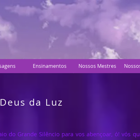
sagens
Ensinamentos
Nossos Mestres
Nosso
Deus da Luz
aio do Grande Silêncio para vos abençoar, ó! vós q